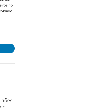
eiros no
tividade
lhões
 no