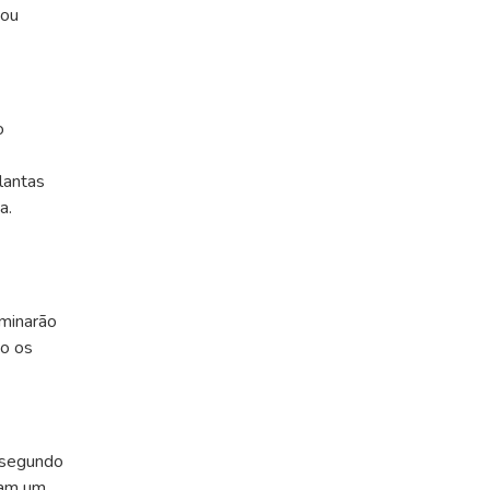
bou
o
lantas
a.
aminarão
to os
 segundo
cam um