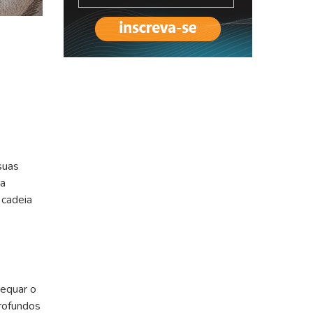
suas
 a
 cadeia
dequar o
profundos