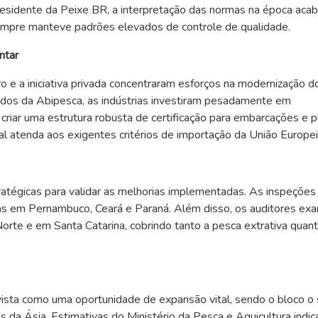
residente da Peixe BR, a interpretação das normas na época aca
sempre manteve padrões elevados de controle de qualidade.
ntar
o e a iniciativa privada concentraram esforços na modernização d
dados da Abipesca, as indústrias investiram pesadamente em
i criar uma estrutura robusta de certificação para embarcações e p
l atenda aos exigentes critérios de importação da União Europei
ratégicas para validar as melhorias implementadas. As inspeções
s em Pernambuco, Ceará e Paraná. Além disso, os auditores ex
orte e em Santa Catarina, cobrindo tanto a pesca extrativa quan
ista como uma oportunidade de expansão vital, sendo o bloco o
s da Ásia. Estimativas do Ministério da Pesca e Aquicultura indi