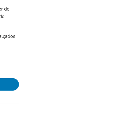
er do
ado
calçados