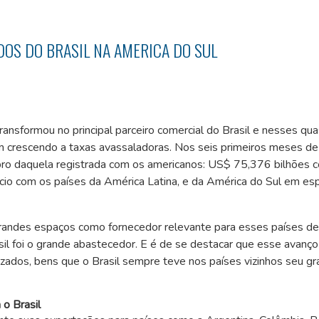
OS DO BRASIL NA AMERICA DO SUL
nsformou no principal parceiro comercial do Brasil e nesses qu
em crescendo a taxas avassaladoras. Nos seis primeiros meses d
bro daquela registrada com os americanos: US$ 75,376 bilhões c
io com os países da América Latina, e da América do Sul em esp
grandes espaços como fornecedor relevante para esses países d
asil foi o grande abastecedor. E é de se destacar que esse avanço
izados, bens que o Brasil sempre teve nos países vizinhos seu g
o Brasil