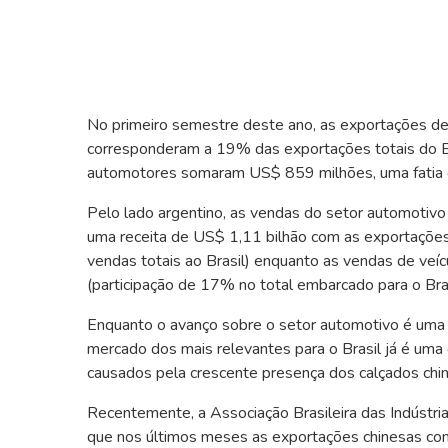
End of interactive chart.
No primeiro semestre deste ano, as exportações d
corresponderam a 19% das exportações totais do Br
automotores somaram US$ 859 milhões, uma fatia de
Pelo lado argentino, as vendas do setor automotivo
uma receita de US$ 1,11 bilhão com as exportações
vendas totais ao Brasil) enquanto as vendas de veí
(participação de 17% no total embarcado para o Bras
Enquanto o avanço sobre o setor automotivo é uma
mercado dos mais relevantes para o Brasil já é uma du
causados pela crescente presença dos calçados ch
Recentemente, a Associação Brasileira das Indústri
que nos últimos meses as exportações chinesas c