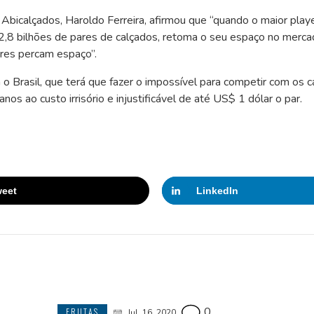
bicalçados, Haroldo Ferreira, afirmou que “quando o maior play
u 2,8 bilhões de pares de calçados, retoma o seu espaço no merc
ores percam espaço”.
o Brasil, que terá que fazer o impossível para competir com os 
os ao custo irrisório e injustificável de até US$ 1 dólar o par.
eet
LinkedIn
0
FRUTAS
Jul, 16, 2020