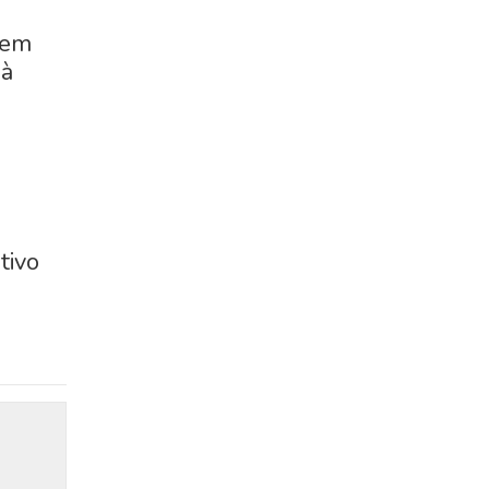
cem
 à
tivo