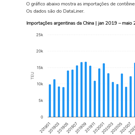
O gráfico abaixo mostra as importações de contêi
Os dados são do DataLiner.
Importações argentinas da China | jan 2019 – maio
Chart
25k
Bar chart with 53 bars.
The chart has 1 X axis displaying categories.
20k
The chart has 1 Y axis displaying TEU. Data range
15k
TEU
10k
5k
0
201901
201905
201909
202001
202005
202
201903
201907
201911
202003
202007