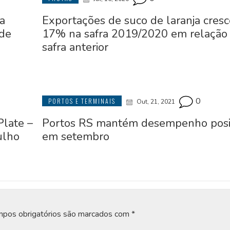
a
Exportações de suco de laranja cres
 de
17% na safra 2019/2020 em relação
safra anterior
0
PORTOS E TERMINAIS
Out, 21, 2021
Plate –
Portos RS mantém desempenho posi
ulho
em setembro
pos obrigatórios são marcados com
*