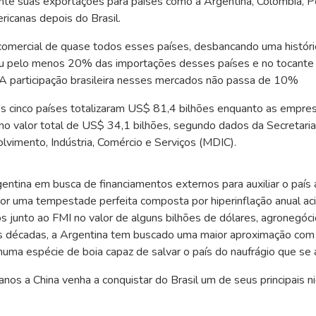
nte suas exportações para países como a Argentina, Colômbia, P
ericanas depois do Brasil.
 comercial de quase todos esses países, desbancando uma históri
eceu pelo menos 20% das importações desses países e no tocante
 A participação brasileira nesses mercados não passa de 10%
s cinco países totalizaram US$ 81,4 bilhões enquanto as empre
no valor total de US$ 34,1 bilhões, segundo dados da Secretari
lvimento, Indústria, Comércio e Serviços (MDIC).
tina em busca de financiamentos externos para auxiliar o país 
 por uma tempestade perfeita composta por hiperinflação anual a
s junto ao FMI no valor de alguns bilhões de dólares, agronegóci
s décadas, a Argentina tem buscado uma maior aproximação com 
numa espécie de boia capaz de salvar o país do naufrágio que se a
os a China venha a conquistar do Brasil um de seus principais n