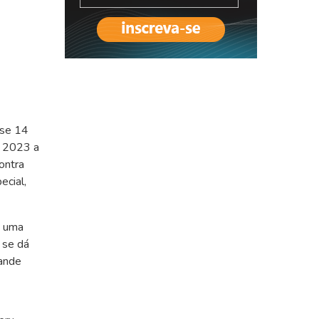
ase 14
e 2023 a
ontra
ecial,
e uma
 se dá
rande