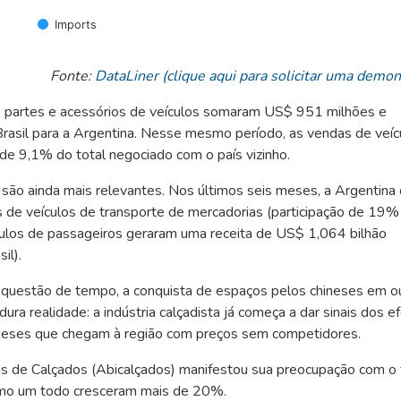
Imports
Fonte:
DataLiner (clique aqui para solicitar uma demo
e partes e acessórios de veículos somaram US$ 951 milhões e
asil para a Argentina. Nesse mesmo período, as vendas de veíc
 9,1% do total negociado com o país vizinho.
 são ainda mais relevantes. Nos últimos seis meses, a Argentina
 de veículos de transporte de mercadorias (participação de 19%
culos de passageiros geraram uma receita de US$ 1,064 bilhão
il).
 questão de tempo, a conquista de espaços pelos chineses em o
ra realidade: a indústria calçadista já começa a dar sinais dos e
ineses que chegam à região com preços sem competidores.
as de Calçados (Abicalçados) manifestou sua preocupação com o 
omo um todo cresceram mais de 20%.