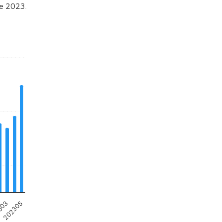
de 2023.
303
202305