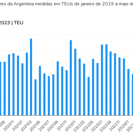
neres da Argentina medidas em TEUs de janeiro de 2019 a maio 
 2023 | TEU
s from 9079 to 23632.
202103
202107
202111
202203
202207
202211
202
009
202101
202105
202109
202201
202205
202209
202301
202011