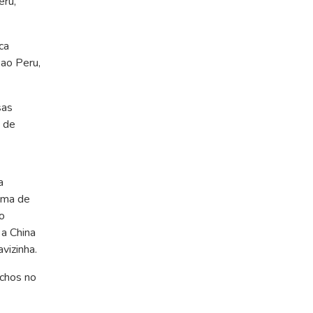
eru,
ca
 ao Peru,
sas
a de
a
cima de
o
a China
vizinha.
ichos no