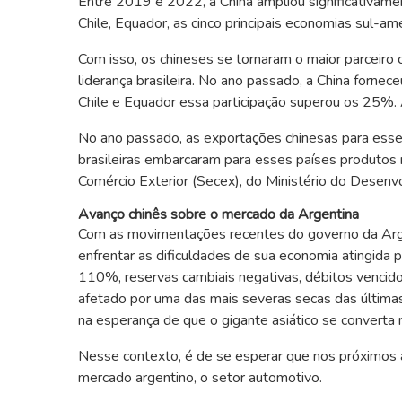
Entre 2019 e 2022, a China ampliou significativame
Chile, Equador, as cinco principais economias sul-am
Com isso, os chineses se tornaram o maior parceiro
liderança brasileira. No ano passado, a China forn
Chile e Equador essa participação superou os 25%.
No ano passado, as exportações chinesas para esse
brasileiras embarcaram para esses países produtos 
Comércio Exterior (Secex), do Ministério do Desenvo
Avanço chinês sobre o mercado da Argentina
Com as movimentações recentes do governo da Argen
enfrentar as dificuldades de sua economia atingida
110%, reservas cambiais negativas, débitos vencido
afetado por uma das mais severas secas das última
na esperança de que o gigante asiático se converta 
Nesse contexto, é de se esperar que nos próximos an
mercado argentino, o setor automotivo.