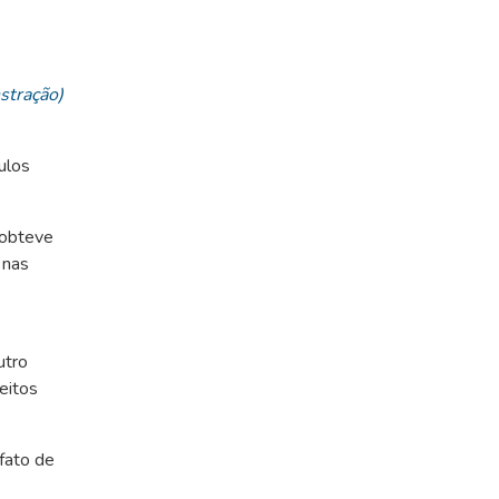
nstração)
ulos
 obteve
 nas
utro
feitos
fato de