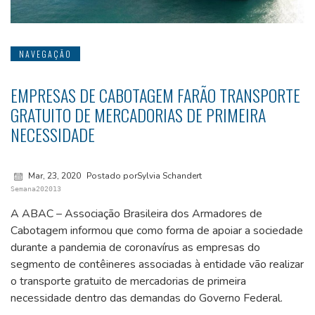
NAVEGAÇÃO
EMPRESAS DE CABOTAGEM FARÃO TRANSPORTE
GRATUITO DE MERCADORIAS DE PRIMEIRA
NECESSIDADE
Mar, 23, 2020
Postado porSylvia Schandert
Semana202013
A ABAC – Associação Brasileira dos Armadores de
Cabotagem informou que c
omo forma de apoiar a sociedade
durante a pandemia de
coronavírus
a
s
empresas do
segmento de contêineres
associadas à entidade
v
ão realizar
o transporte gratuito de mercadorias de primeira
necessidade dentro das
demand
a
s
do
Governo Federal
.