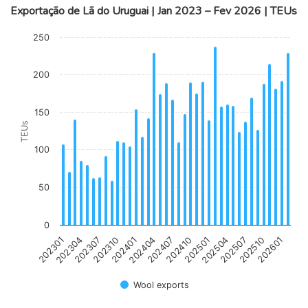
Exportação de Lã do Uruguai | Jan 2023 – Fev 2026 | TEUs
Chart
250
Bar chart with 38 bars.
The chart has 1 X axis displaying categories.
200
The chart has 1 Y axis displaying TEUs. Data ranges from 59 t
150
TEUs
100
50
0
202310
202407
202504
202601
202307
202404
202501
202510
202304
202401
202410
202507
202301
Wool exports