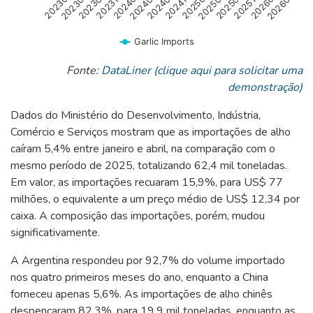
202401
202504
202307
202410
202601
202301
202404
202507
202310
202501
202604
202304
202407
202510
Garlic Imports
End of interactive chart.
Fonte:
DataLiner (clique aqui para solicitar uma
demonstração)
Dados do Ministério do Desenvolvimento, Indústria,
Comércio e Serviços mostram que as importações de alho
caíram 5,4% entre janeiro e abril, na comparação com o
mesmo período de 2025, totalizando 62,4 mil toneladas.
Em valor, as importações recuaram 15,9%, para US$ 77
milhões, o equivalente a um preço médio de US$ 12,34 por
caixa. A composição das importações, porém, mudou
significativamente.
A Argentina respondeu por 92,7% do volume importado
nos quatro primeiros meses do ano, enquanto a China
forneceu apenas 5,6%. As importações de alho chinês
despencaram 82,3%, para 19,9 mil toneladas, enquanto as