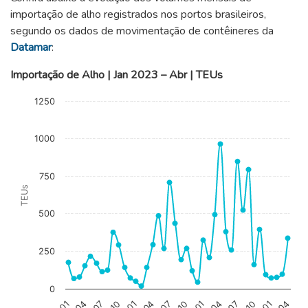
importação de alho registrados nos portos brasileiros,
segundo os dados de movimentação de contêineres da
Datamar
:
Importação de Alho | Jan 2023 – Abr | TEUs
Chart
1250
Line chart with 40 data points.
The chart has 1 X axis displaying categories.
1000
The chart has 1 Y axis displaying TEUs. Data ranges from 18 t
750
TEUs
500
250
0