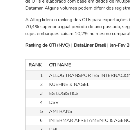
de OTIs é elaborado com base em dados de múltipla
Datamar. Alguns volumes podem diferir dos registr
A Allog lidera o ranking dos OTIs para exportações
70,4% superior a igual período do ano passado, se
cujos embarques caíram 10,2% no mesmo comparat
Ranking de OTI (NVO) | DataLiner Brasil | Jan-Fev
RANK
OTI NAME
1
ALLOG TRANSPORTES INTERNACIO
2
KUEHNE & NAGEL
3
ES LOGISTICS
4
DSV
5
AMTRANS
6
INTERMAR AFRETAMENTO & AGEN
7
DHL