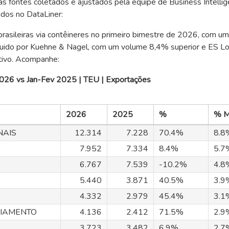
s fontes coletados e ajustados pela equipe de Business Intelli
ados no DataLiner:
 brasileiras via contêineres no primeiro bimestre de 2026, com u
guido por Kuehne & Nagel, com um volume 8,4% superior e ES Log
ivo. Acompanhe:
 2026 vs Jan-Fev 2025 | TEU | Exportações
2026
2025
%
% M
NAIS
12.314
7.228
70.4%
8.8
7.952
7.334
8.4%
5.7
6.767
7.539
-10.2%
4.8
5.440
3.871
40.5%
3.9
4.332
2.979
45.4%
3.1
CIAMENTO
4.136
2.412
71.5%
2.9
3.723
3.482
6.9%
2.7