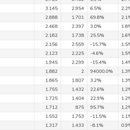
3.145
2.954
6.5%
2.2
2.888
1.701
69.8%
2.1
2.468
2.397
3.0%
1.8
2.182
1.738
25.5%
1.6
2.156
2.559
-15.7%
1.5
2.123
2.225
-4.6%
1.5
1.945
2.299
-15.4%
1.4
1.882
2
94000.0%
1.3
1.865
1.807
3.2%
1.3
1.755
1.432
22.6%
1.2
1.725
1.404
22.9%
1.2
1.712
875
95.7%
1.2
1.552
1.753
-11.5%
1.1
1.317
1.433
-8.1%
0.9