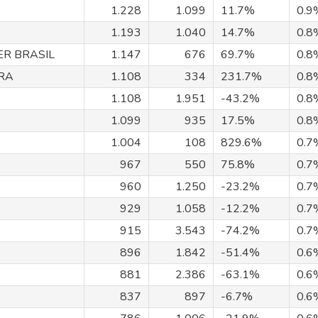
1.228
1.099
11.7%
0.9
1.193
1.040
14.7%
0.8
ER BRASIL
1.147
676
69.7%
0.8
RA
1.108
334
231.7%
0.8
1.108
1.951
-43.2%
0.8
1.099
935
17.5%
0.8
1.004
108
829.6%
0.7
967
550
75.8%
0.7
960
1.250
-23.2%
0.7
929
1.058
-12.2%
0.7
915
3.543
-74.2%
0.7
896
1.842
-51.4%
0.6
881
2.386
-63.1%
0.6
837
897
-6.7%
0.6