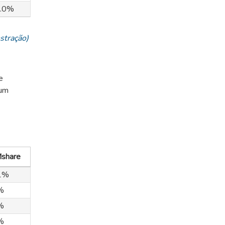
.0%
nstração)
e
 um
share
1%
%
%
%