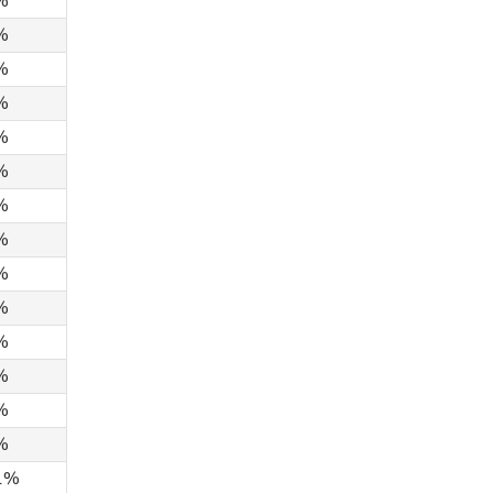
%
%
%
%
%
%
%
%
%
%
%
%
%
%
1%