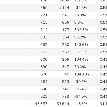
786
1.006
-21.9%
0.6
755
1.124
-32.8%
0.5
721
541
33.3%
0.5
715
656
9.0%
0.5
712
177
302.3%
0.5
693
354
95.8%
0.5
682
280
143.6%
0.5
652
782
-16.6%
0.5
600
256
134.4%
0.4
590
347
70.0%
0.4
576
40
1340.0%
0.4
564
813
-30.6%
0.4
530
740
-28.4%
0.4
523
798
-34.5%
0.4
43.657
53.614
-18.6%
31.