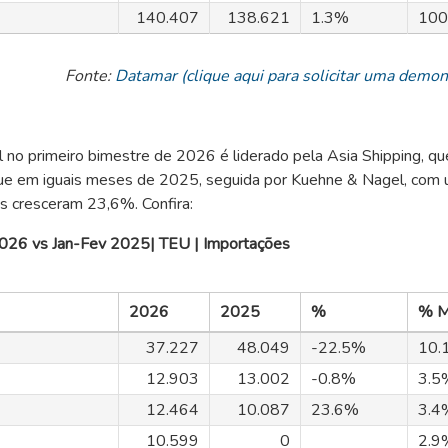
140.407
138.621
1.3%
100
Fonte:
Datamar (clique aqui para solicitar uma demo
il no primeiro bimestre de 2026 é liderado pela Asia Shipping, qu
e em iguais meses de 2025, seguida por Kuehne & Nagel, com
s cresceram 23,6%. Confira:
 2026 vs Jan-Fev 2025| TEU | Importações
2026
2025
%
% M
37.227
48.049
-22.5%
10.
12.903
13.002
-0.8%
3.5
12.464
10.087
23.6%
3.4
10.599
0
2.9