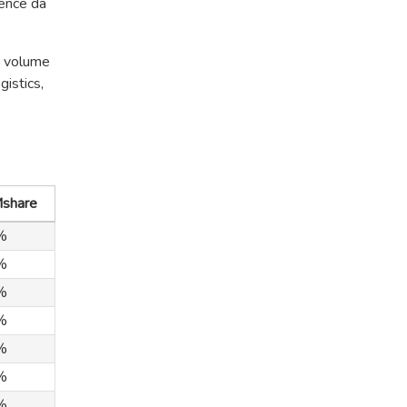
gence da
m volume
istics,
share
%
%
%
%
%
%
%