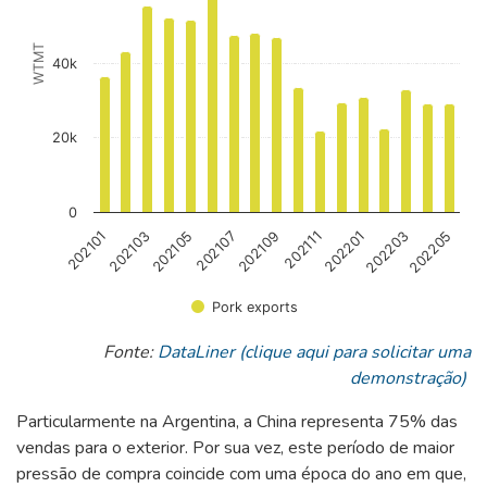
WTMT
40k
20k
0
202109
202105
202203
202101
202111
202107
202205
202103
202201
Pork exports
End of interactive chart.
Fonte:
DataLiner (clique aqui para solicitar uma
demonstração)
Particularmente na Argentina, a China representa 75% das
vendas para o exterior. Por sua vez, este período de maior
pressão de compra coincide com uma época do ano em que,