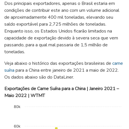
Dos principais exportadores, apenas o Brasil estaria em
condições de contribuir este ano com um volume adicional
de aproximadamente 400 mil toneladas, elevando seu
saldo exportável para 2,725 milhões de toneladas.
Enquanto isso, os Estados Unidos ficarão limitados na
capacidade de exportação devido à severa seca que vem
passando, para a qual mal passaria de 1,5 milhão de
toneladas.
Veja abaixo o histórico das exportações brasileiras de
carne
suína
para a China entre janeiro de 2021 a maio de 2022.
Os dados abaixo são do DataLiner.
Exportações de Carne Suína para a China | Janeiro 2021 –
Maio 2022 | WTMT
Chart
80k
Bar chart with 17 bars.
The chart has 1 X axis displaying categories.
The chart has 1 Y axis displaying WTMT. Data ranges from 2
60k