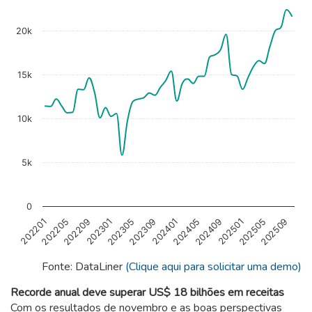
The chart has 1 X axis displaying categories.
The chart has 1 Y axis displaying values. Data ranges from 5
20k
15k
10k
5k
0
202209
202405
202305
202501
202205
202401
202509
202301
202409
202201
202309
202505
End of interactive chart.
Fonte: DataLiner
(Clique aqui para solicitar uma demo)
Recorde anual deve superar US$ 18 bilhões em receitas
Com os resultados de novembro e as boas perspectivas