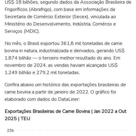
US$ 18 bilhões, segundo dados da Associação Brasileira de
Frigoríficos (Abrafrigo), com base em informações da
Secretaria de Comércio Exterior (Secex), vinculada ao
Ministério do Desenvolvimento, Indústria, Comércio e
Serviços (MDIC).
No mês, o Brasil exportou 361,8 mil toneladas de carne
bovina in natura, industrializada e derivados, gerando US$
1,874 bilhão — o terceiro melhor resultado do ano. Em
novembro de 2024, as vendas haviam alcançado US$
1,249 bilhão e 279,2 mil toneladas.
Confira abaixo um histórico das exportações brasileiras de
carne bovina a partir de janeiro de 2022. O gráfico foi
elaborado com dados do DataLiner:
Exportações Brasileiras de Carne Bovina | Jan 2022 a Out
2025 | TEU
Chart
25k
Line chart with 46 data points.