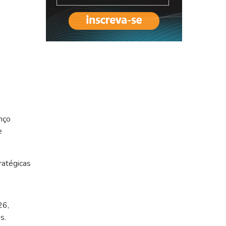
nço
e
ratégicas
26,
s.