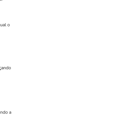
ual o
nçando
indo a