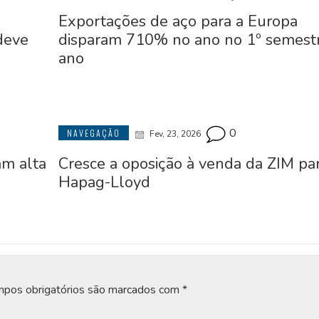
Exportações de aço para a Europa
deve
disparam 710% no ano no 1º semest
ano
0
NAVEGAÇÃO
Fev, 23, 2026
am alta
Cresce a oposição à venda da ZIM par
Hapag-Lloyd
pos obrigatórios são marcados com
*