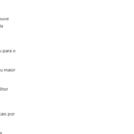
houve
da
u para o
ou maior
lhor
tais por
a: