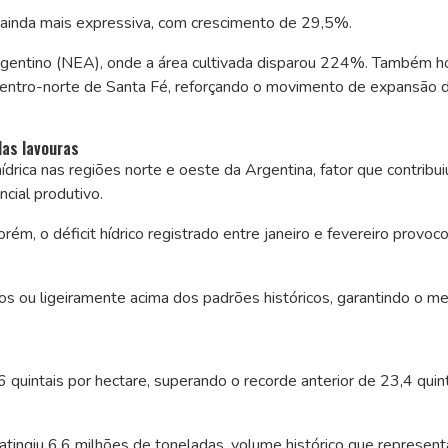
 ainda mais expressiva, com crescimento de 29,5%.
Argentino (NEA), onde a área cultivada disparou 224%. Também 
centro-norte de Santa Fé, reforçando o movimento de expansão 
as lavouras
hídrica nas regiões norte e oeste da Argentina, fator que contribui
cial produtivo.
ém, o déficit hídrico registrado entre janeiro e fevereiro provoc
 ou ligeiramente acima dos padrões históricos, garantindo o me
 quintais por hectare, superando o recorde anterior de 23,4 quin
atingiu 6,6 milhões de toneladas, volume histórico que represent