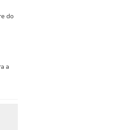
re do
a a